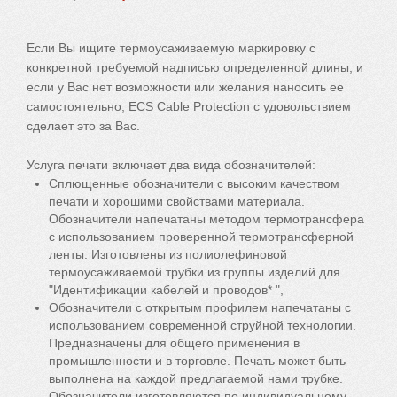
квалифицированным персоналом, гарантируют
чает обозначение кабелей и проводов,
его оригинальность. Нас характеризует гибкость,
отношений.
предложения конкуренции. Мы можем, и мы хотим Вам в
постоянное высокое качество и высокий уровень
целенаправленную маркировку и услугу печатию.
добросовестность, открытость для новых вызовов,
этом помочь!
Если Вы ищите термоусаживаемую маркировку с
производимых изделий.
коммуникативность и быстрота действий. Все эти
Прочитайте больше...
брошюра
конкретной требуемой надписью определенной длины, и
свойства соответствуют нашему главному принципу!
если у Вас нет возможности или желания наносить ее
самостоятельно, ECS Cable Protection с удовольствием
сделает это за Вас.
Услуга печати включает два вида обозначителей:
Сплющенные обозначители с высоким качеством
печати и хорошими свойствами материала.
Обозначители напечатаны методом термотрансфера
с использованием проверенной термотрансферной
ленты. Изготовлены из полиолефиновой
термоусаживаемой трубки из группы изделий для
"Идентификации кабелей и проводов* ",
Обозначители с открытым профилем напечатаны с
использованием современной струйной технологии.
Предназначены для общего применения в
промышленности и в торговле. Печать может быть
выполнена на каждой предлагаемой нами трубке.
Обозначители изготовляются по индивидуальному