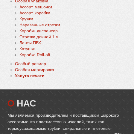
Особая упаковка
Ассорт. мешочки
Ассорт. коробки
Кружки
Нарезанные отрезки
Коробки диспенсер
Oтрезки длиной 1 м
Ленты ПВХ
Катушки
Коробка Roll-off
Особый размер
Особая маркировка
Услуга печати
О
НАС
Мы являемся производителем и поставщиком широкого
ассортимента пластмассовых изделий, таких как
термоусаживаемые трубки, спиральные и плетеные