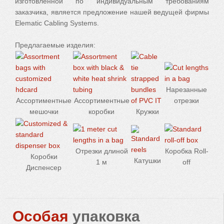
изготовленной по индивидуальным требованиям
заказчика, является предложение нашей ведущей фирмы
Elematic Cabling Systems.
Предлагаемые изделия:
Нарезанные
Ассортиментные
Ассортиментные
отрезки
мешочки
коробки
Кружки
Oтрезки длиной
Коробка Roll-
Коробки
Катушки
1 м
off
Диспенсер
Особая
упаковка