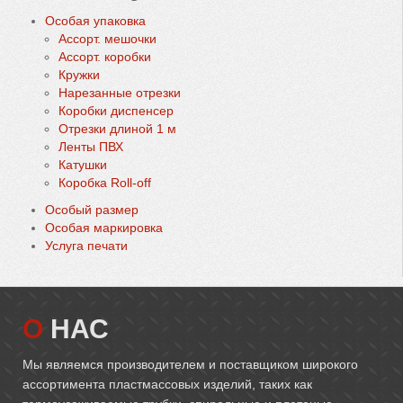
Особая упаковка
Ассорт. мешочки
Ассорт. коробки
Кружки
Нарезанные отрезки
Коробки диспенсер
Oтрезки длиной 1 м
Ленты ПВХ
Катушки
Коробка Roll-off
Особый размер
Особая маркировка
Услуга печати
О
НАС
Мы являемся производителем и поставщиком широкого
ассортимента пластмассовых изделий, таких как