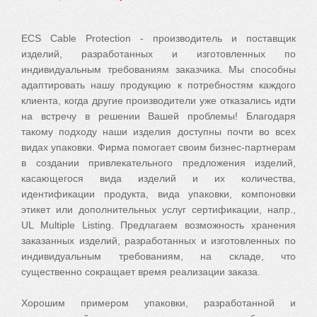
квалифицированным персоналом, гарантируют
чает обозначение кабелей и проводов,
его оригинальность. Нас характеризует гибкость,
отношений.
предложения конкуренции. Мы можем, и мы хотим Вам в
постоянное высокое качество и высокий уровень
целенаправленную маркировку и услугу печатию.
добросовестность, открытость для новых вызовов,
этом помочь!
ECS Cable Protection - производитель и поставщик
производимых изделий.
коммуникативность и быстрота действий. Все эти
Прочитайте больше...
брошюра
изделий, разработанных и изготовленных по
свойства соответствуют нашему главному принципу!
индивидуальным требованиям заказчика. Мы способны
адаптировать нашу продукцию к потребностям каждого
клиента, когда другие производители уже отказались идти
на встречу в решении Вашей проблемы! Благодаря
такому подходу наши изделия доступны почти во всех
видах упаковки. Фирма помогает своим бизнес-партнерам
в создании привлекательного предложения изделий,
касающегося вида изделий и их количества,
идентификации продукта, вида упаковки, компоновки
этикет или дополнительных услуг сертификации, напр.,
UL Multiple Listing. Предлагаем возможность хранения
заказанных изделий, разработанных и изготовленных по
индивидуальным требованиям, на складе, что
существенно сокращает время реализации заказа.
Хорошим примером упаковки, разработанной и