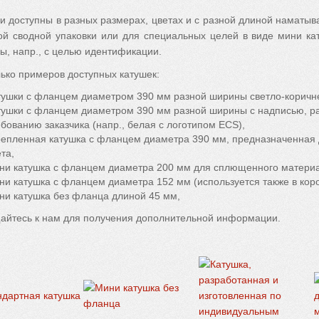
и доступны в разных размерах, цветах и с разной длиной наматыв
й сводной упаковки или для специальных целей в виде мини ка
ы, напр., с целью идентификации.
ько примеров доступных катушек:
тушки с фланцем диаметром 390 мм разной ширины светло-коричнев
тушки с фланцем диаметром 390 мм разной ширины с надписью, р
ебованию заказчика (напр., белая с логотипом ECS),
репленная катушка с фланцем диаметра 390 мм, предназначенная
та,
ни катушка с фланцем диаметра 200 мм для сплющенного матери
ни катушка с фланцем диаметра 152 мм (используется также в коро
ни катушка без фланца длиной 45 мм,
йтесь к нам для получения дополнительной информации.