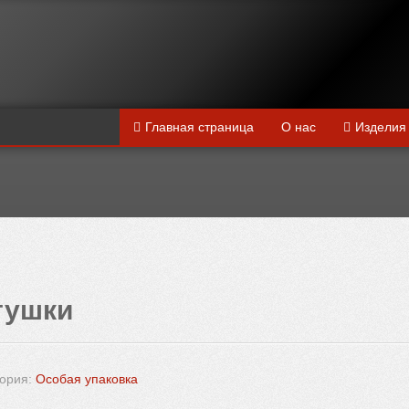
Главная страница
О нас
Изделия
тушки
гория:
Особая упаковка