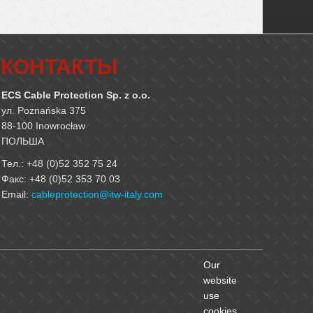
КОНТАКТЫ
ECS Cable Protection Sp. z o.o.
ул. Poznańska 375
88-100 Inowrocław
ПОЛЬША
Тел.: +48 (0)52 352 75 24
Факс: +48 (0)52 353 70 03
Email:
cableprotection@itw-italy.com
Our
website
use
cookies.