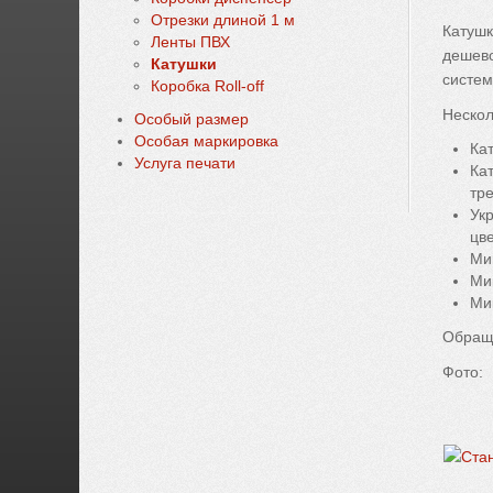
свойства соответствуют нашему главному принципу!
Oтрезки длиной 1 м
Катушк
Ленты ПВХ
дешево
Катушки
систем
Коробка Roll-off
Нескол
Особый размер
Особая маркировка
Ка
Услуга печати
Ка
тр
Ук
цве
Ми
Ми
Ми
Обраща
Фото: