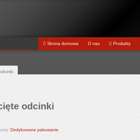
Strona domowa
O nas
Produkty
odcinki
ięte odcinki
oria:
Dedykowane pakowanie