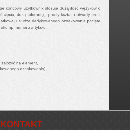
zie końcowy użytkownik stosuje dużą ilość wężyków o
ęcia, dużą tolerancję, prosty kształt i otwarty profil
odatkowej usłudze dedykowanego oznakowania pocięte
uku np. numeru artykułu.
 założyć na element,
ykowanego oznakowania),
KONTAKT