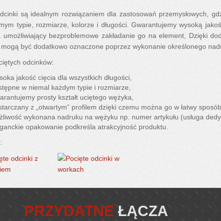
odcinki są idealnym rozwiązaniem dla zastosowań przemysłowych, gd
ym typie, rozmiarze, kolorze i długości. Gwarantujemy wysoką jakość ci
 umożliwiający bezproblemowe zakładanie go na element, Dzięki d
i mogą być dodatkowo oznaczone poprzez wykonanie określonego nadr
ciętych odcinków:
oka jakość cięcia dla wszystkich długości,
tępne w niemal każdym typie i rozmiarze,
rantujemy prosty kształt uciętego wężyka,
tarczany z „otwartym” profilem dzięki czemu można go w łatwy sposób
liwość wykonana nadruku na wężyku np. numer artykułu (usługa ded
ganckie opakowanie podkreśla atrakcyjność produktu.
:
PRZYDATNE
ŁĄCZA