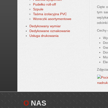
działanie. Wszystkie te cechy są zgodne z tą
Pudełko roll-off
Cięte 
Szpule
zasadą!
tym sam
Taśma izolacyjna PVC
wężyka
Woreczki asortymentowe
odcink
Dedykowany wymiar
Cechy 
Dedykowane oznakowanie
Usługa drukowania
Wys
Dos
Gwa
Dos
Moż
Ele
Zdjęcia
O
NAS